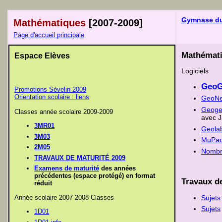
Gymnase du
Mathématiques
[2007-2009]
Page d'accueil principale
Mathémat
Espace Elèves
Logiciels
GeoG
Promotions Sévelin 2009
Orientation scolaire : liens
GeoNex
Geogeb
Classes année scolaire 2009-2009
avec J
3MR01
Geolab
3M03
MuPa
2M05
Nombre
TRAVAUX DE MATURITÉ 2009
Examens de maturité
des années
précédentes (espace protégé) en format
Travaux d
réduit
Sujets
Année scolaire 2007-2008 Classes
Sujets
1D01