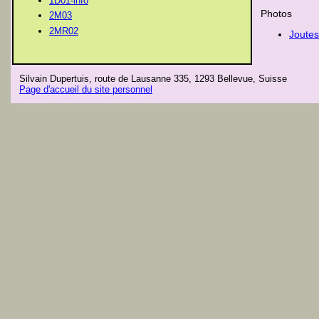
1D01-info
Photos
2M03
2MR02
Joutes
Silvain Dupertuis, route de Lausanne 335, 1293 Bellevue, Suisse
Page d'accueil du site personnel