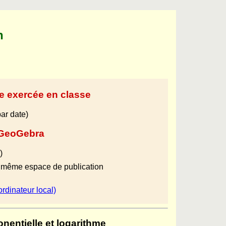
n
le exercée en classe
ar date)
c GeoGebra
)
 même espace de publication
ordinateur local)
nentielle et logarithme