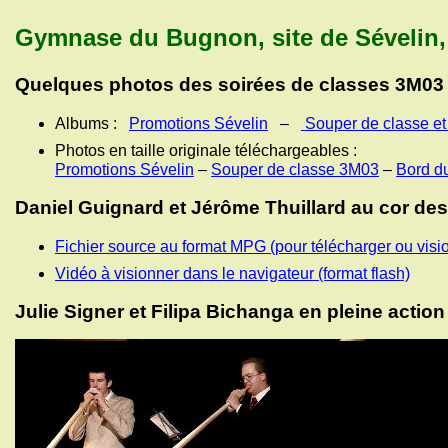
Gymnase du Bugnon, site de Sévelin,
Quelques photos des soirées de classes 3M03 
Albums :
Promotions Sévelin
–
Souper de classe et
Photos en taille originale téléchargeables :
Promotions Sévelin
–
Souper de classe 3M03
–
Bord d
Daniel Guignard et Jérôme Thuillard au cor des
Fichier source au format MPG (pour télécharger ou visi
Vidéo à visionner dans le navigateur (format flash)
Julie Signer et Filipa Bichanga en pleine action
Fichier source au format MPG (pour télécharger ou visi
Vidéo à visionner dans le navigateur (format flash)