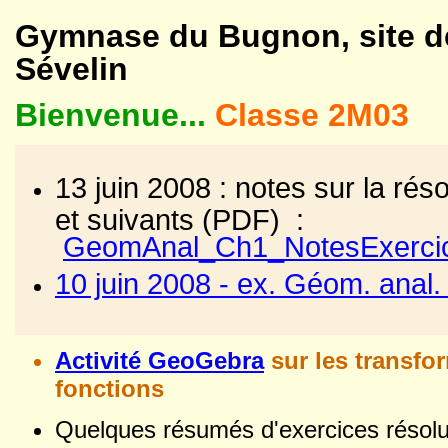
Gymnas
e du Bugnon, site d
Sévelin
Bienvenue...
Classe 2M03
13 juin 2008 : notes sur la rés
et suivants (PDF) :
GeomAnal_Ch1_NotesExercic
10 juin 2008 - ex. Géom. ana
Activité GeoGebra
sur les transfo
fonctions
Quelques résumés d'exercices résol