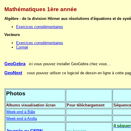
Mathématiques 1ère année
Algèbre - de la division Hörner aux résolutions d'équations et de sys
Exercices complémentaires
Vecteurs
Exercices complémentaires
Corrigé
GeoGebra
ici vous pouvez installer GeoGebra chez vous...
GeoNext
vous pouvez utiliser ce logiciel de dessin en ligne à cette pag
Photos
Albums visualisation écran
Pour téléchargement
Séquence
Week-end à Bâle
Week-end à Arolla
4 séque
Journée au CERN
au besoin