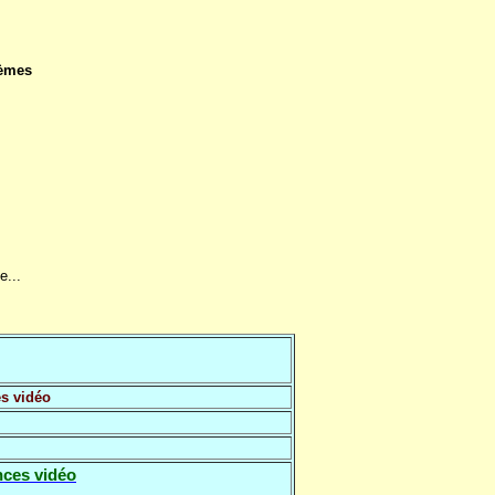
tèmes
e...
s vidéo
nces vidéo