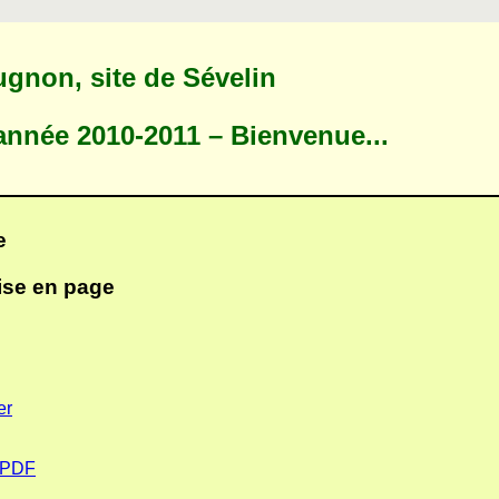
non, site de Sévelin
année 2010-2011 – Bienvenue...
e
ise en page
er
n PDF