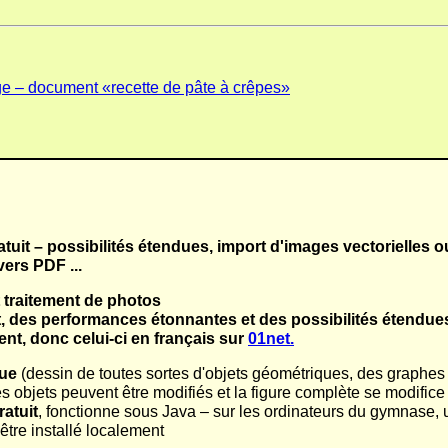
e – document «recette de pâte à crêpes»
atuit
– possibilités étendues, import d'images vectorielles o
vers PDF ...
 traitement de photos
t
, des performances étonnantes et des possibilités étendues.
nt, donc celui-ci en français sur
01net.
ue
(dessin de toutes sortes d'objets géométriques, des graphes
es objets peuvent être modifiés et la figure complète se modifi
ratuit
, fonctionne sous Java – sur les ordinateurs du gymnase, u
être installé localement