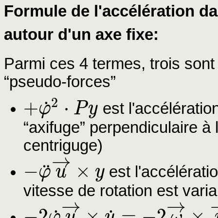
Formule de l'accélération da
autour d'un axe fixe:
Parmi ces 4 termes, trois sont
“pseudo-forces”
2
+
⋅
˙
φ
P
y
est l'accélératio
+
φ
˙
2
⋅
P
y
“axifuge” perpendiculaire à 
centriguge)
→
−
×
¨
φ
u
y
est l'accélérati
−
φ
¨
u
→
×
y
vitesse de rotation est varia
→
→
−
2
×
=
−
2
×
˙
˙
φ
u
y
ω