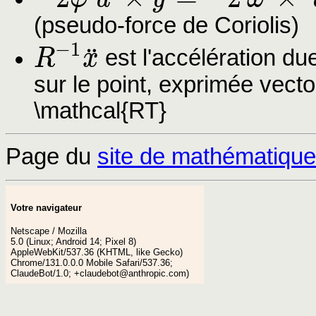
−
2
φ
˙
u
→
×
y
˙
=
−
2
ω
→
×
v
→
(pseudo-force de Coriolis)
−
1
¨
R
x
est l'accélération du
R
−
1
x
¨
sur le point, exprimée vecto
\mathcal{RT}
Page du
site de mathématique
Votre navigateur
Netscape / Mozilla
5.0 (Linux; Android 14; Pixel 8)
AppleWebKit/537.36 (KHTML, like Gecko)
Chrome/131.0.0.0 Mobile Safari/537.36;
ClaudeBot/1.0; +claudebot@anthropic.com)