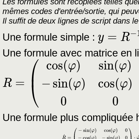
Les formules sont recopiées telles que
mêmes codes d'entrée/sortie, qui peuv
Il suffit de deux lignes de script dans 
−
=
Une formule simple :
y
R
y
=
R
−
1
⋅
x
Une formule avec matrice en l
⎛
cos
(
)
sin
(
)
φ
φ
⎜
=
−
sin
(
)
cos
(
)
R
⎝
φ
φ
R
=
(
cos
(
φ
)
sin
(
φ
)
0
−
sin
(
φ
)
cos
(
φ
)
0
0
0
1
)
0
0
Une formule plus compliquée h
⎛
⎞
−
sin
(
)
cos
(
)
0
φ
φ
⎜
⎟
˙
=
⋅
−
cos
(
)
−
sin
(
)
0
R
φ
φ
R
˙
=
(
−
sin
(
φ
)
cos
(
φ
)
0
−
cos
(
φ
)
−
sin
(
φ
)
0
0
0
0