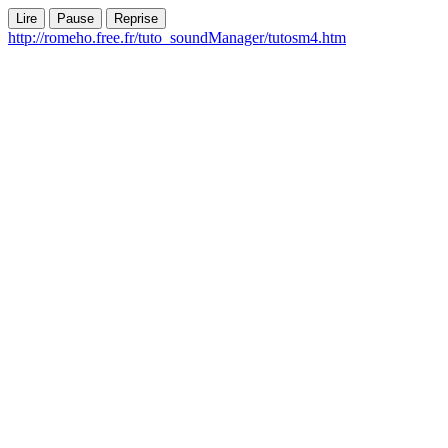
Lire
Pause
Reprise
http://romeho.free.fr/tuto_soundManager/tutosm4.htm